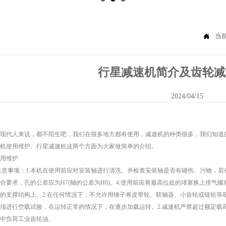

当
行星减速机简介及齿轮减
2024/04/15
代人来说，都不陌生吧，我们在很多地方都有使用，减速机的种类很多，我们知道的
速机使用维护、行星减速机这两个方面为大家做简单的介绍。
用维护
事项：1.本机在使用前应对安装轴进行清洗。并检查安装轴是否有碰伤、污物，若有应全
合要求，孔的公差应为H7(轴的公差为H6)。4.使用前应将最高位处的堵塞换上排气
的支撑结构上。2.在任何情况下，不允许用锤子将皮带轮、联轴器、小齿轮或链轮等敲
须进行空载试验，在运转正常的情况下，在逐步加载运转。2.减速机严禁超过额定载
：中负荷工业齿轮油。