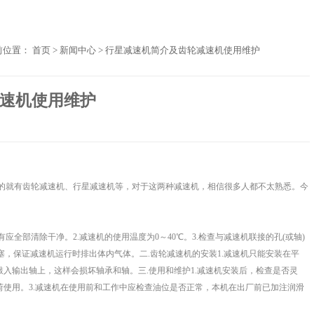
前位置：
首页
>
新闻中心
>
行星减速机简介及齿轮减速机使用维护
速机使用维护
就有齿轮减速机、行星减速机等，对于这两种减速机，相信很多人都不太熟悉。今
部清除干净。2.减速机的使用温度为0～40℃。3.检查与减速机联接的孔(或轴)
螺塞，保证减速机运行时排出体内气体。二.齿轮减速机的安装1.减速机只能安装在平
入输出轴上，这样会损坏轴承和轴。三.使用和维护1.减速机安装后，检查是否灵
荷使用。3.减速机在使用前和工作中应检查油位是否正常，本机在出厂前已加注润滑