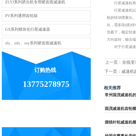
ZLYJ系列挤出机专用硬齿面减速机
行星减速机简
行星减速机以其
PV系列通用齿轮箱
机的转动惯量比。
比，需多段(级)传
GX系列模块化行星减速器
负载下，额定转速
方向旋转，输出端
zly、zdy、zsy系列硬齿面减速机
对于行星减速机
上一页：
全线变
订购热线
下一页：
减速机
13775278975
相关推荐
常州国茂减速机
国茂减速机齿轮
摆线针轮减速机
徐国忠董事长亲