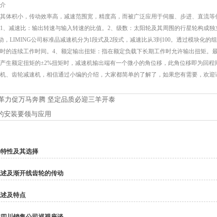
介
体积小，传动效率高，减速范围宽，精度高，而被广泛应用于伺服、步进、直流等传动
1、减速比：输出转速与输入转速的比值。2、级数：太阳轮及其周围的行星轮构成独立
动，LIMING公司标准品减速机分为1段式及2段式，减速比从3到100。透过模块化的
时的连续工作时间。4、额定输出扭矩：指在额定负载下长期工作时允许输出扭矩。最
产生额定扭矩的±2%扭矩时，减速机输出端有一个微小的角位移，此角位移即为回程
、齿轮减速机，相信通过小编的介绍，大家都简单的了解了，如果您有需要，欢迎
革力促万马奔腾 坚定品质必迎三羊开泰
的安装要领与应用
的特性及其选择
概述及渐开线齿轮的传动
概述及特点
临四川销售公司巡视座谈