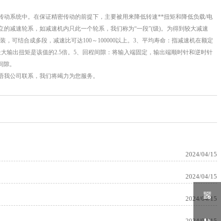
系统中。在保证精密传动的前提下，主要被用来降低转速**扭矩和降低负载/电
的减速轮系，如减速机内只此一个轮系，我们称为“一段”(级)。为得到较大减速
组装，可结合成多段，减速比可达100～100000以上。3、平均寿命：指减速机在额定
大输出扭矩是该值的2.5倍。5、回程间隙：将输入端固定，输出端顺时针和逆时针
间隙。
语我公司联系，我们将竭力为您服务。
2024/04/15
2024/04/15

2024/04/15
2024/04/15