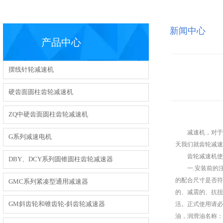
新闻中心
产品中心
摆线针轮减速机
硬齿面圆柱齿轮减速机
ZQ中硬齿面圆柱齿轮减速机
减速机，对于现
G系列减速电机
天我们就齿轮减
齿轮减速机使
DBY、DCY系列圆锥圆柱齿轮减速器
一.安装前的注意
的配合尺寸是否符
GMC系列紧凑型通用减速器
的、减震的、抗扭
GM斜齿轮和锥齿轮-斜齿轮减速器
活。正式使用请必
油，润滑油名称