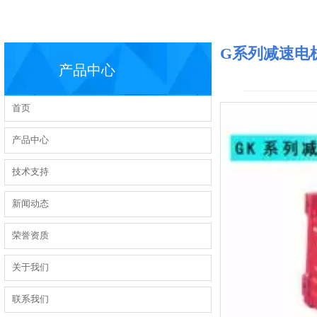
G系列减速电
产品中心
首页
产品中心
技术支持
新闻动态
荣誉资质
关于我们
联系我们