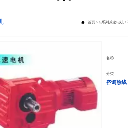
机

首页
>
G系列减速电机
>
名称：
分类：
咨询热线：1