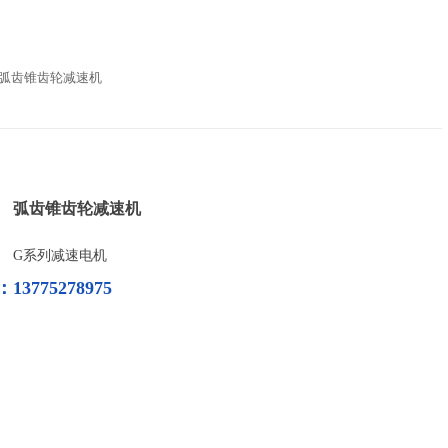
弧齿锥齿轮减速机
弧齿锥齿轮减速机
G系列减速电机
3775278975